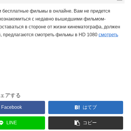
 бесплатные фильмы в онлайне. Вам не придется
 познакомиться с недавно вышедшими фильмом-
т оставаться в стороне от жизни кинематографа, должен
ий, предлагаются смотреть фильмы в HD 1080
смотреть
ェアする
Facebook
はてブ
LINE
コピー