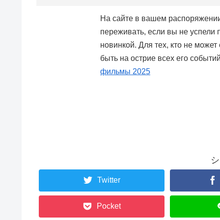
На сайте в вашем распоряжении
переживать, если вы не успели
новинкой. Для тех, кто не може
быть на острие всех его событ
фильмы 2025
シ
Twitter
Pocket