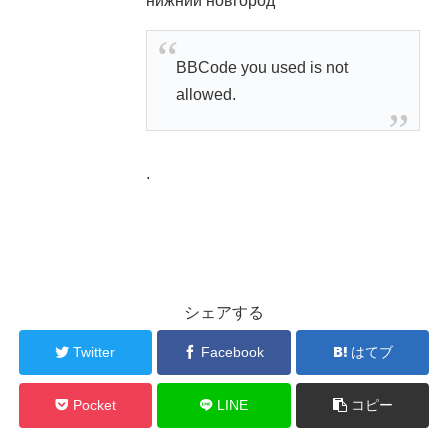
нижний новгород
BBCode you used is not
allowed.
.
シェアする
Twitter
Facebook
はてブ
Pocket
LINE
コピー