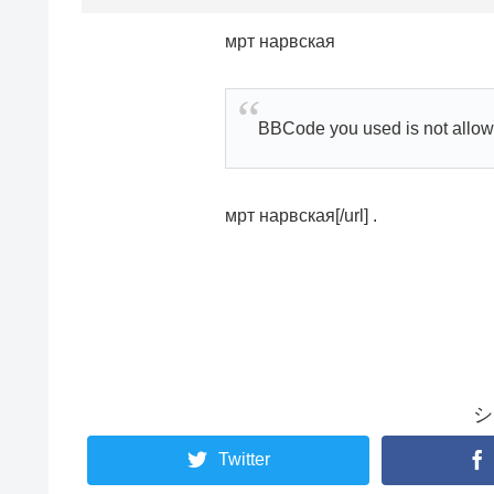
мрт нарвская
BBCode you used is not allow
мрт нарвская[/url] .
シ
Twitter