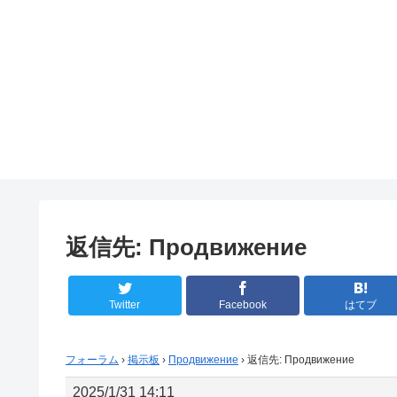
返信先: Продвижение
Twitter
Facebook
はてブ
フォーラム
›
掲示板
›
Продвижение
›
返信先: Продвижение
2025/1/31 14:11