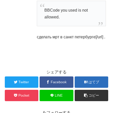
BBCode you used is not
allowed.
сделать мрт в санкт петербурге[/url] .
シェアする
Twitter
Facebook
はてブ
Pocket
LINE
コピー
をフォローする