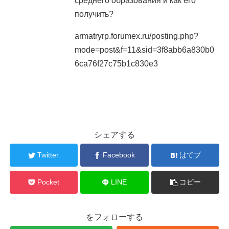
среднего образования и как его
получить?
armatryrp.forumex.ru/posting.php?
mode=post&f=11&sid=3f8abb6a830b0
6ca76f27c75b1c830e3
シェアする
Twitter
Facebook
はてブ
Pocket
LINE
コピー
をフォローする