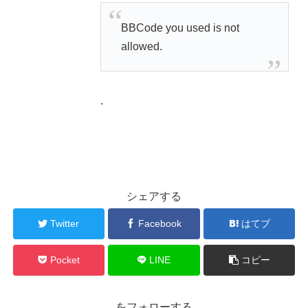
BBCode you used is not
allowed.
.
シェアする
Twitter
Facebook
はてブ
Pocket
LINE
コピー
をフォローする