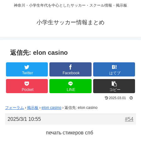
神奈川・小学生年代を中心としたサッカー・スクール情報・掲示板
小学生サッカー情報まとめ
返信先: elon casino
Twitter
Facebook
はてブ
Pocket
LINE
コピー
2025.03.01
フォーラム
›
掲示板
›
elon casino
›
返信先: elon casino
2025/3/1 10:55
#54
печать стикеров спб