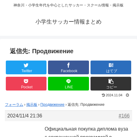
神奈川・小学生年代を中心としたサッカー・スクール情報・掲示板
小学生サッカー情報まとめ
返信先: Продвижение
Twitter
Facebook
はてブ
Pocket
LINE
コピー
2024.11.04
フォーラム
›
掲示板
›
Продвижение
›
返信先: Продвижение
2024/11/4 21:36
#166
Официальная покупка диплома вуза