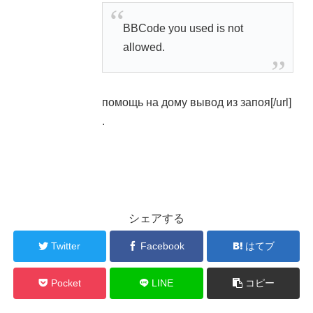
BBCode you used is not
allowed.
помощь на дому вывод из запоя[/url]
.
シェアする
Twitter
Facebook
はてブ
Pocket
LINE
コピー