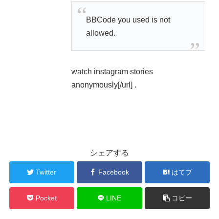
BBCode you used is not
allowed.
watch instagram stories
anonymously[/url] .
シェアする
Twitter
Facebook
はてブ
Pocket
LINE
コピー