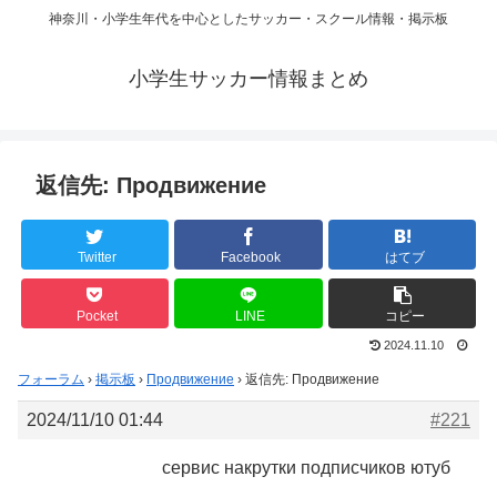
神奈川・小学生年代を中心としたサッカー・スクール情報・掲示板
小学生サッカー情報まとめ
返信先: Продвижение
Twitter
Facebook
はてブ
Pocket
LINE
コピー
2024.11.10
フォーラム
›
掲示板
›
Продвижение
›
返信先: Продвижение
2024/11/10 01:44
#221
сервис накрутки подписчиков ютуб