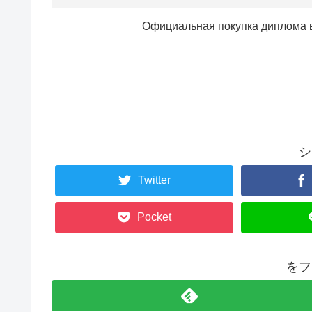
Официальная покупка диплома в
シ
Twitter
Pocket
をフ