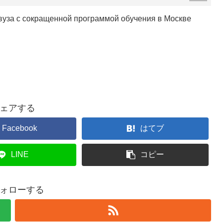
уза с сокращенной программой обучения в Москве
ェアする
Facebook
はてブ
LINE
コピー
ォローする