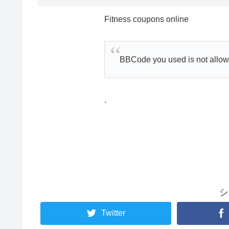
Fitness coupons online
BBCode you used is not allow
.
シ
Twitter