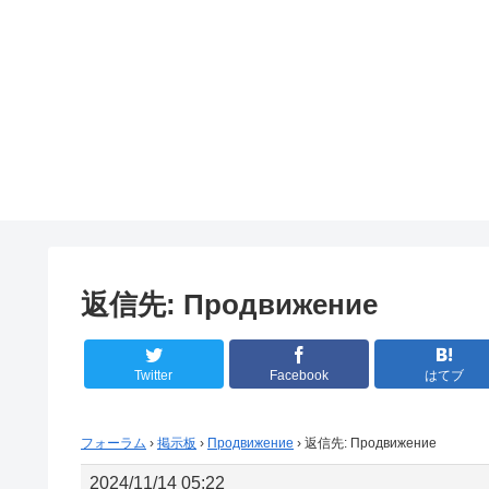
返信先: Продвижение
Twitter
Facebook
はてブ
フォーラム
›
掲示板
›
Продвижение
›
返信先: Продвижение
2024/11/14 05:22