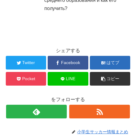
среднего образования и как его
получить?
シェアする
Twitter
Facebook
はてブ
Pocket
LINE
コピー
をフォローする
小学生サッカー情報まとめ