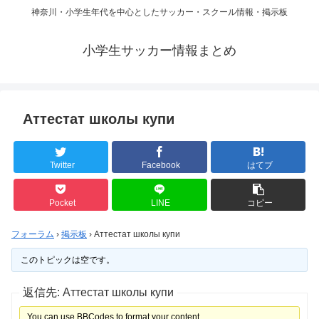
神奈川・小学生年代を中心としたサッカー・スクール情報・掲示板
小学生サッカー情報まとめ
Аттестат школы купи
Twitter
Facebook
はてブ
Pocket
LINE
コピー
フォーラム
›
掲示板
›
Аттестат школы купи
このトピックは空です。
返信先: Аттестат школы купи
You can use BBCodes to format your content.