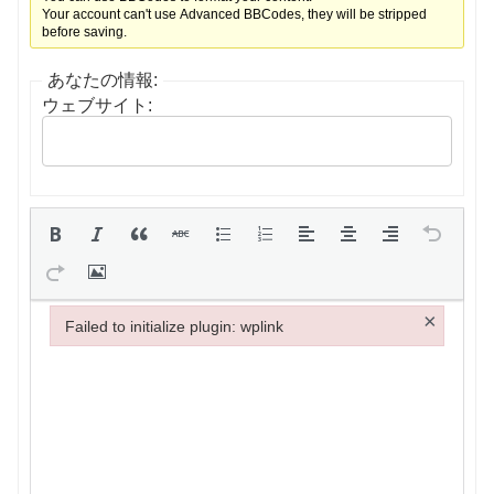
Your account can't use Advanced BBCodes, they will be stripped
before saving.
あなたの情報:
ウェブサイト:
×
Failed to initialize plugin: wplink
Failed to initialize plugin: wplink