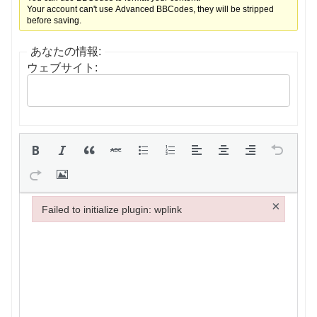
Your account can't use Advanced BBCodes, they will be stripped
before saving.
あなたの情報:
ウェブサイト:
×
Failed to initialize plugin: wplink
Failed to initialize plugin: wplink