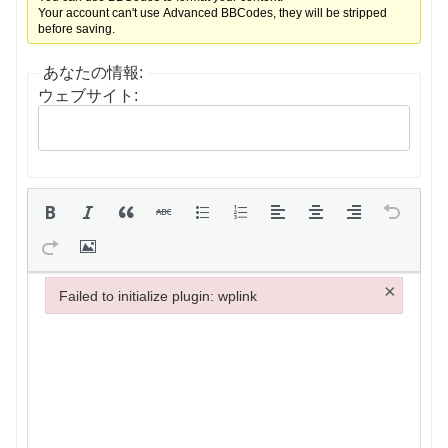
Your account can't use Advanced BBCodes, they will be stripped
before saving.
あなたの情報:
ウェブサイト:
×
Failed to initialize plugin: wplink
Failed to initialize plugin: wplink