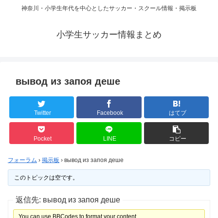
神奈川・小学生年代を中心としたサッカー・スクール情報・掲示板
小学生サッカー情報まとめ
вывод из запоя деше
Twitter
Facebook
はてブ
Pocket
LINE
コピー
フォーラム
›
掲示板
›
вывод из запоя деше
このトピックは空です。
返信先: вывод из запоя деше
You can use BBCodes to format your content.