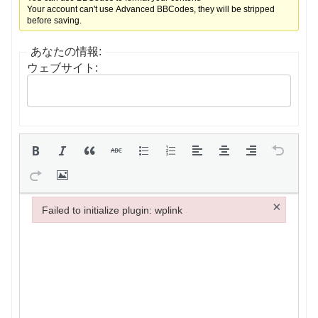
Your account can't use Advanced BBCodes, they will be stripped
before saving.
あなたの情報:
ウェブサイト:
×
Failed to initialize plugin: wplink
Failed to initialize plugin: wplink