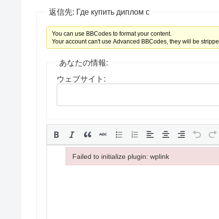
返信先: Где купить диплом с
You can use BBCodes to format your content.
Your account can't use Advanced BBCodes, they will be strippe
あなたの情報:
ウェブサイト:
Failed to initialize plugin: wplink
Failed to initialize plugin: wplink