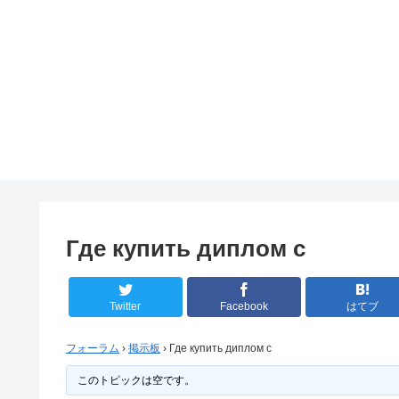
Где купить диплом с
Twitter
Facebook
はてブ
フォーラム
›
掲示板
›
Где купить диплом с
このトピックは空です。