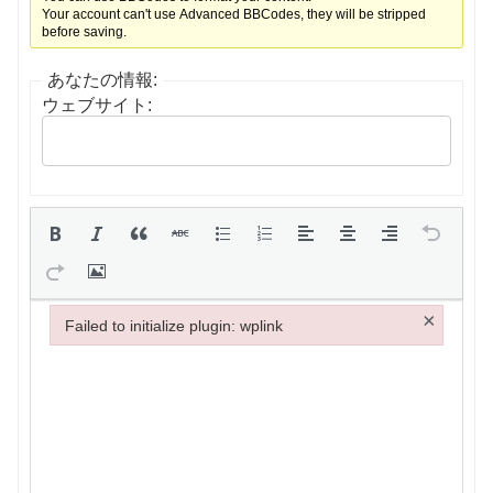
Your account can't use Advanced BBCodes, they will be stripped
before saving.
あなたの情報:
ウェブサイト:
×
Failed to initialize plugin: wplink
Failed to initialize plugin: wplink