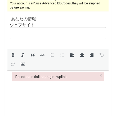
Your account can't use Advanced BBCodes, they will be stripped
before saving.
あなたの情報:
ウェブサイト:
×
Failed to initialize plugin: wplink
Failed to initialize plugin: wplink