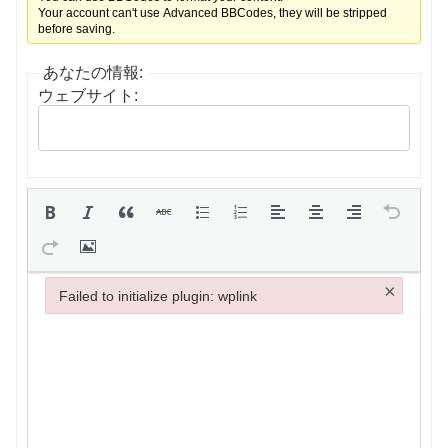
Your account can't use Advanced BBCodes, they will be stripped
before saving.
あなたの情報:
ウェブサイト:
×
Failed to initialize plugin: wplink
Failed to initialize plugin: wplink