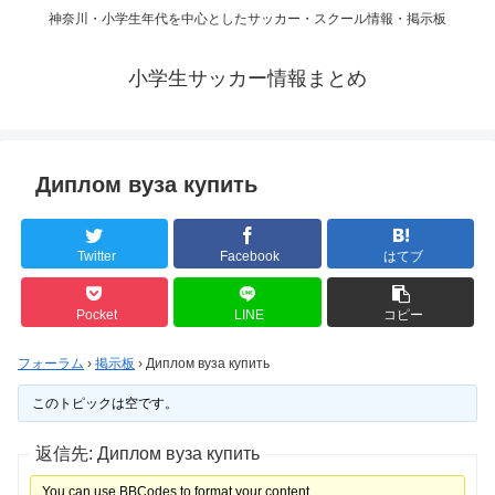
神奈川・小学生年代を中心としたサッカー・スクール情報・掲示板
小学生サッカー情報まとめ
Диплом вуза купить
Twitter
Facebook
はてブ
Pocket
LINE
コピー
フォーラム
›
掲示板
›
Диплом вуза купить
このトピックは空です。
返信先: Диплом вуза купить
You can use BBCodes to format your content.