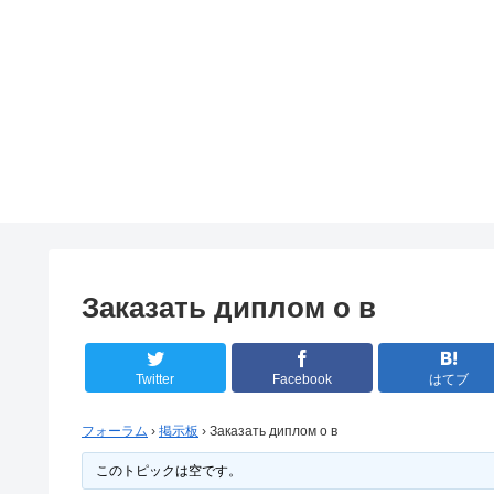
Заказать диплом о в
Twitter
Facebook
はてブ
フォーラム
›
掲示板
›
Заказать диплом о в
このトピックは空です。