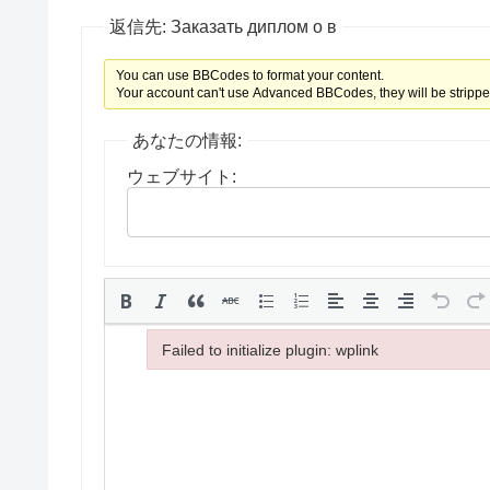
返信先: Заказать диплом о в
You can use BBCodes to format your content.
Your account can't use Advanced BBCodes, they will be strippe
あなたの情報:
ウェブサイト:
Failed to initialize plugin: wplink
Failed to initialize plugin: wplink