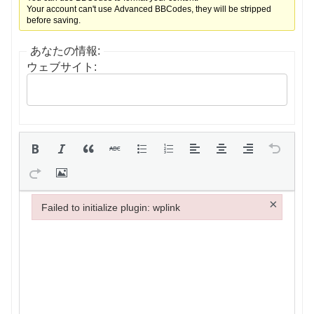
Your account can't use Advanced BBCodes, they will be stripped
before saving.
あなたの情報:
ウェブサイト:
×
Failed to initialize plugin: wplink
Failed to initialize plugin: wplink