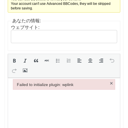
Your account can't use Advanced BBCodes, they will be stripped
before saving.
あなたの情報:
ウェブサイト:
×
Failed to initialize plugin: wplink
Failed to initialize plugin: wplink