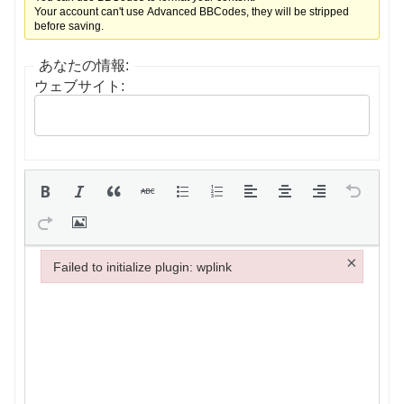
Your account can't use Advanced BBCodes, they will be stripped
before saving.
あなたの情報:
ウェブサイト:
×
Failed to initialize plugin: wplink
Failed to initialize plugin: wplink