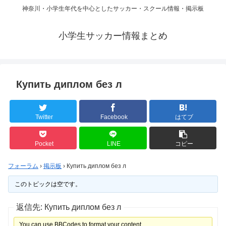
神奈川・小学生年代を中心としたサッカー・スクール情報・掲示板
小学生サッカー情報まとめ
Купить диплом без л
Twitter
Facebook
はてブ
Pocket
LINE
コピー
フォーラム
›
掲示板
›
Купить диплом без л
このトピックは空です。
返信先: Купить диплом без л
You can use BBCodes to format your content.