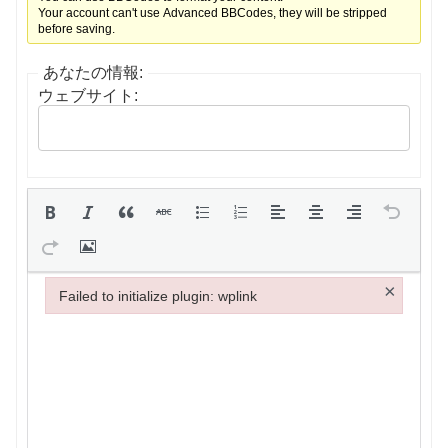
Your account can't use Advanced BBCodes, they will be stripped
before saving.
あなたの情報:
ウェブサイト:
×
Failed to initialize plugin: wplink
Failed to initialize plugin: wplink