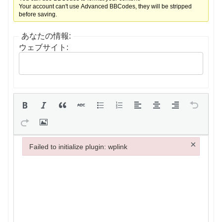
Your account can't use Advanced BBCodes, they will be stripped
before saving.
あなたの情報:
ウェブサイト:
×
Failed to initialize plugin: wplink
Failed to initialize plugin: wplink