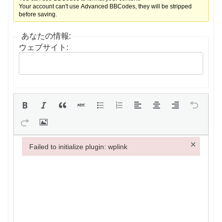
Your account can't use Advanced BBCodes, they will be stripped
before saving.
あなたの情報:
ウェブサイト:
×
Failed to initialize plugin: wplink
Failed to initialize plugin: wplink