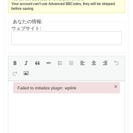
Your account can't use Advanced BBCodes, they will be stripped
before saving.
あなたの情報:
ウェブサイト:
×
Failed to initialize plugin: wplink
Failed to initialize plugin: wplink