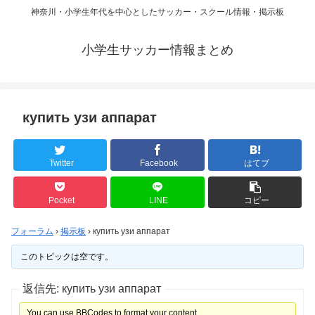
神奈川・小学生年代を中心としたサッカー・スクール情報・掲示板
小学生サッカー情報まとめ
купить узи аппарат
Twitter
Facebook
はてブ
Pocket
LINE
コピー
フォーラム
›
掲示板
›
купить узи аппарат
このトピックは空です。
返信先: купить узи аппарат
You can use BBCodes to format your content.