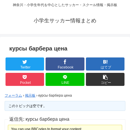
神奈川・小学生年代を中心としたサッカー・スクール情報・掲示板
小学生サッカー情報まとめ
курсы барбера цена
Twitter
Facebook
はてブ
Pocket
LINE
コピー
フォーラム
›
掲示板
›
курсы барбера цена
このトピックは空です。
返信先: курсы барбера цена
You can use BBCodes to format your content.