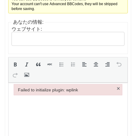
Your account can't use Advanced BBCodes, they will be stripped
before saving.
あなたの情報:
ウェブサイト:
×
Failed to initialize plugin: wplink
Failed to initialize plugin: wplink