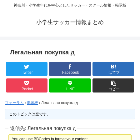
神奈川・小学生年代を中心としたサッカー・スクール情報・掲示板
小学生サッカー情報まとめ
Легальная покупка д
Twitter
Facebook
はてブ
Pocket
LINE
コピー
フォーラム
›
掲示板
›
Легальная покупка д
このトピックは空です。
返信先: Легальная покупка д
You can use BBCodes to format your content.