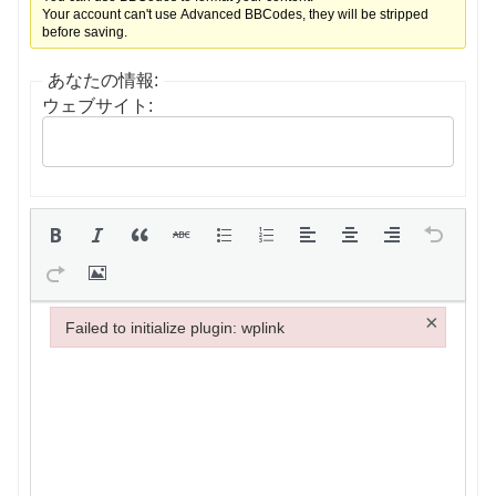
Your account can't use Advanced BBCodes, they will be stripped
before saving.
あなたの情報:
ウェブサイト:
×
Failed to initialize plugin: wplink
Failed to initialize plugin: wplink