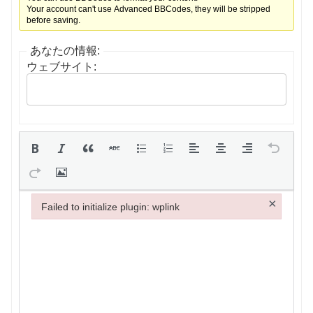
Your account can't use Advanced BBCodes, they will be stripped
before saving.
あなたの情報:
ウェブサイト:
×
Failed to initialize plugin: wplink
Failed to initialize plugin: wplink