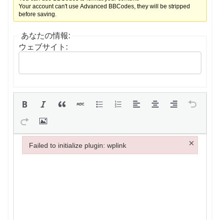
Your account can't use Advanced BBCodes, they will be stripped
before saving.
あなたの情報:
ウェブサイト:
×
Failed to initialize plugin: wplink
Failed to initialize plugin: wplink