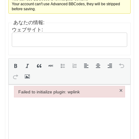
Your account can't use Advanced BBCodes, they will be stripped
before saving.
あなたの情報:
ウェブサイト:
×
Failed to initialize plugin: wplink
Failed to initialize plugin: wplink