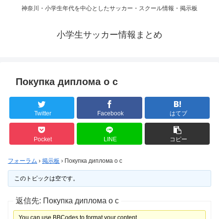
神奈川・小学生年代を中心としたサッカー・スクール情報・掲示板
小学生サッカー情報まとめ
Покупка диплома о с
Twitter
Facebook
はてブ
Pocket
LINE
コピー
フォーラム
›
掲示板
›
Покупка диплома о с
このトピックは空です。
返信先: Покупка диплома о с
You can use BBCodes to format your content.