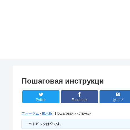
Пошаговая инструкци
Twitter
Facebook
はてブ
フォーラム
›
掲示板
›
Пошаговая инструкци
このトピックは空です。