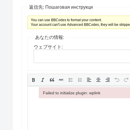
返信先: Пошаговая инструкци
You can use BBCodes to format your content.
Your account can't use Advanced BBCodes, they will be strippe
あなたの情報:
ウェブサイト:
Failed to initialize plugin: wplink
Failed to initialize plugin: wplink