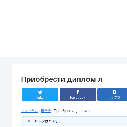
Приобрести диплом л
Twitter
Facebook
はてブ
フォーラム
›
掲示板
›
Приобрести диплом л
このトピックは空です。