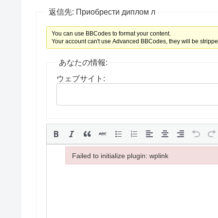
返信先: Приобрести диплом л
You can use BBCodes to format your content.
Your account can't use Advanced BBCodes, they will be strippe
あなたの情報:
ウェブサイト:
Failed to initialize plugin: wplink
Failed to initialize plugin: wplink