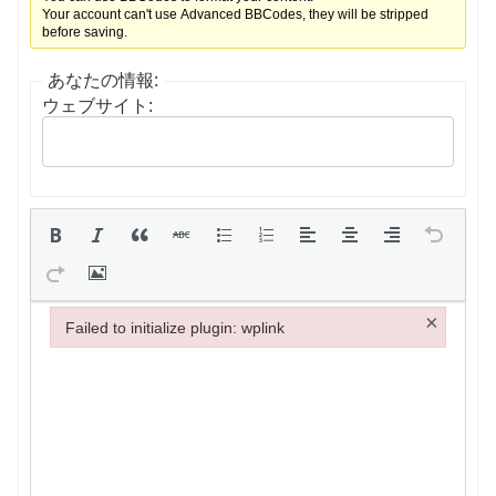
Your account can't use Advanced BBCodes, they will be stripped
before saving.
あなたの情報:
ウェブサイト:
×
Failed to initialize plugin: wplink
Failed to initialize plugin: wplink