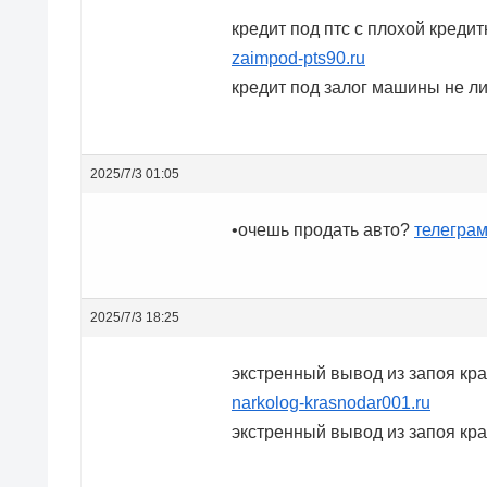
кредит под птс с плохой креди
zaimpod-pts90.ru
кредит под залог машины не л
2025/7/3 01:05
•очешь продать авто?
телеграм
2025/7/3 18:25
экстренный вывод из запоя кр
narkolog-krasnodar001.ru
экстренный вывод из запоя кр