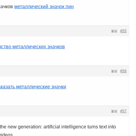
начков
металлический значок пин
#55
返信
ство металлических значков
#56
返信
аказать металлические значки
#57
返信
the new generation: artificial intelligence turns text into
videos.