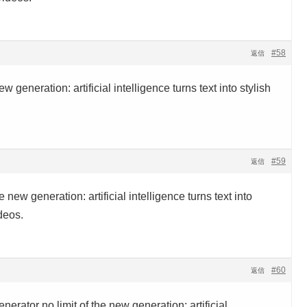
#58
返信
ew generation: artificial intelligence turns text into stylish
#59
返信
he new generation: artificial intelligence turns text into
deos.
#60
返信
nerator no limit of the new generation: artificial