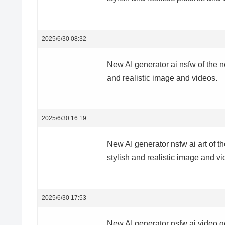
2025/6/30 08:32
New AI generator
ai nsfw of the n
and realistic image and videos.
2025/6/30 16:19
New AI generator
nsfw ai art of t
stylish and realistic image and vi
2025/6/30 17:53
New AI generator
nsfw ai video ge