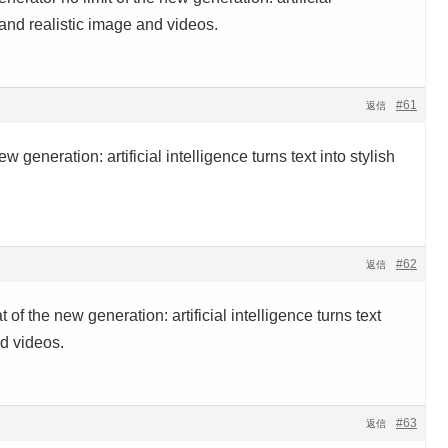
h and realistic image and videos.
#61
返信
ew generation: artificial intelligence turns text into stylish
#62
返信
t of the new generation: artificial intelligence turns text
nd videos.
#63
返信