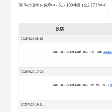
50件の投稿を表示中 - 51 - 100件目 (全2,773件中)
←
投稿
2025/6/27 05:15
металлический значок пин
зака
2025/6/27 17:03
металлические значки москва
м
2025/6/27 19:11