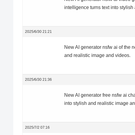
intelligence turns text into stylis
2025/6/30 21:21
New AI generator
nsfw ai of the n
and realistic image and videos.
2025/6/30 21:36
New AI generator
free nsfw ai cha
into stylish and realistic image a
2025/7/2 07:16