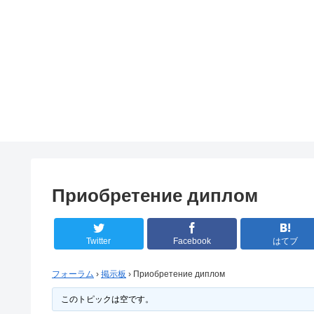
Приобретение диплом
Twitter
Facebook
はてブ
フォーラム
›
掲示板
›
Приобретение диплом
このトピックは空です。