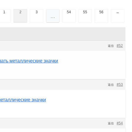
1
2
3
54
55
56
→
…
#52
返信
зать металлические значки
#53
返信
еталлические значки
#54
返信