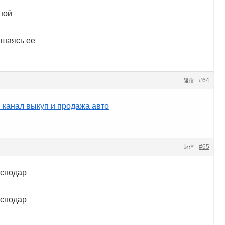
тной
ишаясь ее
#64
返信
 канал выкуп и продажа авто
#65
返信
аснодар
аснодар