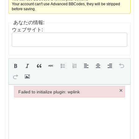
Your account can't use Advanced BBCodes, they will be stripped
before saving.
あなたの情報:
ウェブサイト:
×
Failed to initialize plugin: wplink
Failed to initialize plugin: wplink