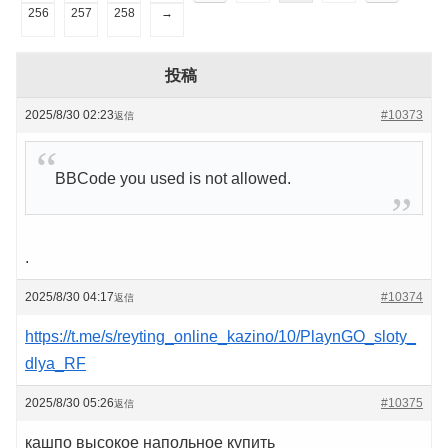
256
257
258
→
投稿
2025/8/30 02:23
#10373
返信
BBCode you used is not allowed.
.
2025/8/30 04:17
#10374
返信
https://t.me/s/reyting_online_kazino/10/PlaynGO_sloty_
dlya_RF
2025/8/30 05:26
#10375
返信
кашпо высокое напольное купить