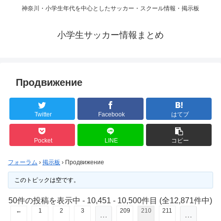
神奈川・小学生年代を中心としたサッカー・スクール情報・掲示板
小学生サッカー情報まとめ
Продвижение
Twitter
Facebook
はてブ
Pocket
LINE
コピー
フォーラム
›
掲示板
›
Продвижение
このトピックは空です。
50件の投稿を表示中 - 10,451 - 10,500件目 (全12,871件中)
←
1
2
3
209
210
211
…
…