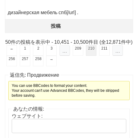
дизайнерская мебель спб[/url] .
投稿
50件の投稿を表示中 - 10,451 - 10,500件目 (全12,871件中)
←
1
2
3
209
210
211
…
…
256
257
258
→
返信先: Продвижение
You can use BBCodes to format your content.
Your account can't use Advanced BBCodes, they will be stripped
before saving.
あなたの情報:
ウェブサイト: