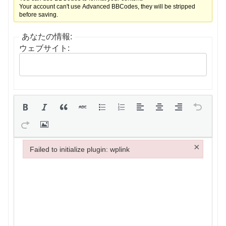
Your account can't use Advanced BBCodes, they will be stripped
before saving.
あなたの情報:
ウェブサイト:
×
Failed to initialize plugin: wplink
Failed to initialize plugin: wplink