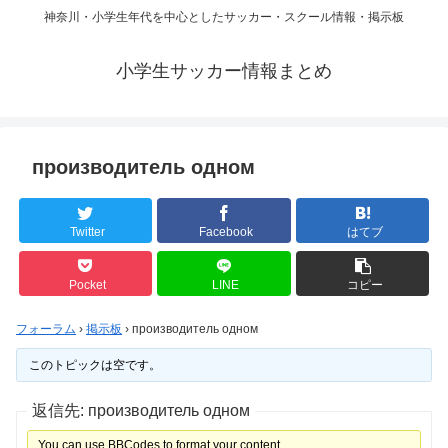
神奈川・小学生年代を中心としたサッカー・スクール情報・掲示板
小学生サッカー情報まとめ
производитель одном
Twitter
Facebook
はてブ
Pocket
LINE
コピー
フォーラム
›
掲示板
›
производитель одном
このトピックは空です。
返信先: производитель одном
You can use BBCodes to format your content.