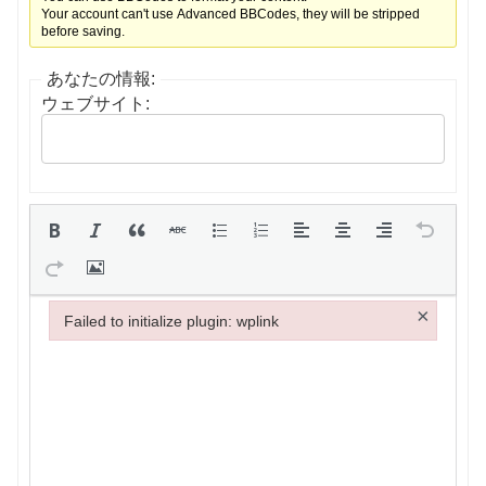
Your account can't use Advanced BBCodes, they will be stripped
before saving.
あなたの情報:
ウェブサイト:
×
Failed to initialize plugin: wplink
Failed to initialize plugin: wplink