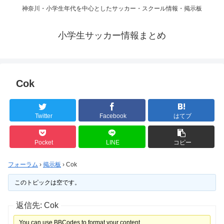
神奈川・小学生年代を中心としたサッカー・スクール情報・掲示板
小学生サッカー情報まとめ
Соk
Twitter
Facebook
はてブ
Pocket
LINE
コピー
フォーラム
›
掲示板
›
Соk
このトピックは空です。
返信先: Соk
You can use BBCodes to format your content.