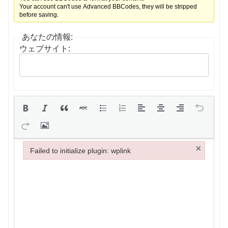
Your account can't use Advanced BBCodes, they will be stripped
before saving.
あなたの情報:
ウェブサイト:
×
Failed to initialize plugin: wplink
Failed to initialize plugin: wplink