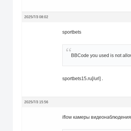
2025/7/3 08:02
sportbets
BBCode you used is not all
sportbets15.ru[/url] .
2025/7/3 15:56
iflow камеры видеонаблюдения