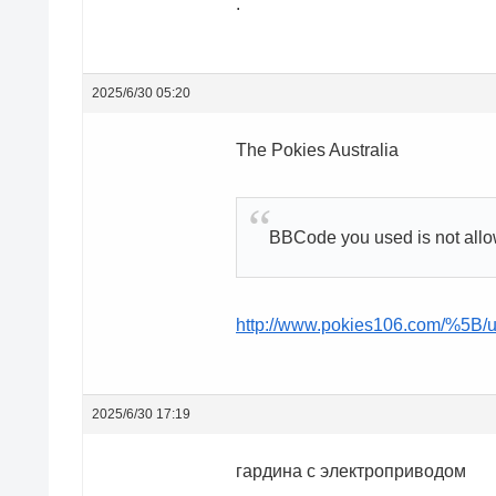
.
2025/6/30 05:20
The Pokies Australia
BBCode you used is not all
http://www.pokies106.com/%5B/
2025/6/30 17:19
гардина с электроприводом