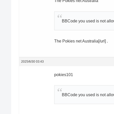
The Pokies net Australia
BBCode you used is not all
The Pokies net Australia[/url] .
2025/6/30 03:43
pokies101
BBCode you used is not all