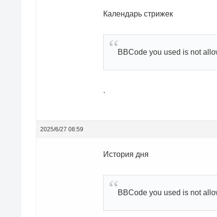
Календарь стрижек
BBCode you used is not all
.
2025/6/27 08:59
История дня
BBCode you used is not all