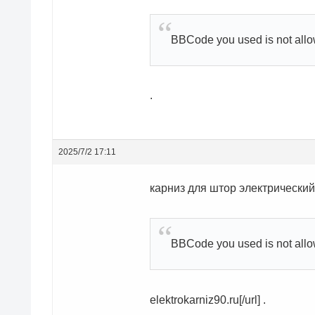
BBCode you used is not all
.
2025/7/2 17:11
карниз для штор электрический
BBCode you used is not all
elektrokarniz90.ru[/url] .