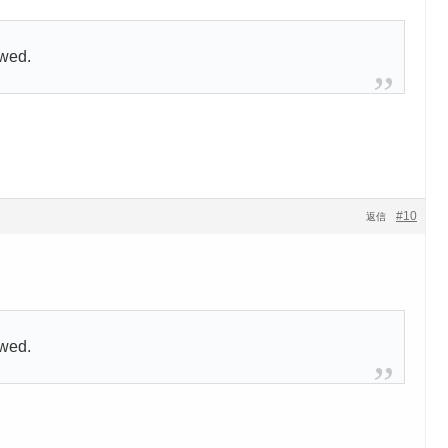
owed.
#10
返信
owed.