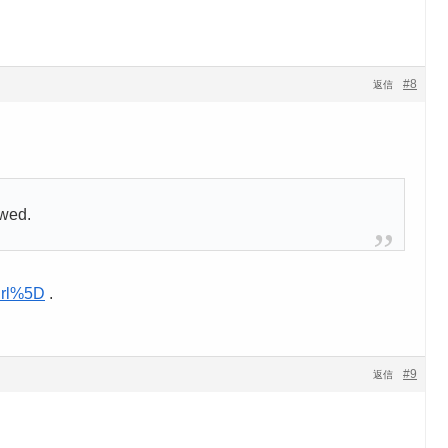
#8
返信
owed.
url%5D
.
#9
返信