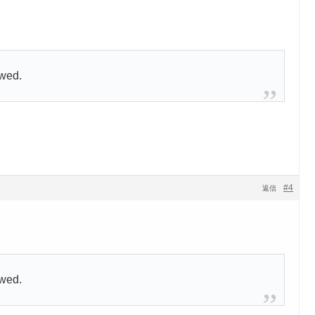
owed.
#4
返信
owed.