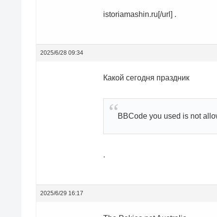
istoriamashin.ru[/url] .
2025/6/28 09:34
Какой сегодня праздник
BBCode you used is not all
.
2025/6/29 16:17