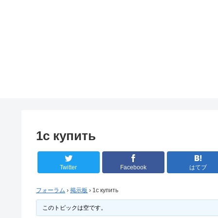
1с купить
Twitter
Facebook
はてブ
フォーラム
›
掲示板
›
1с купить
このトピックは空です。