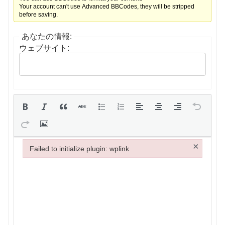
Your account can't use Advanced BBCodes, they will be stripped
before saving.
あなたの情報:
ウェブサイト:
×
Failed to initialize plugin: wplink
Failed to initialize plugin: wplink