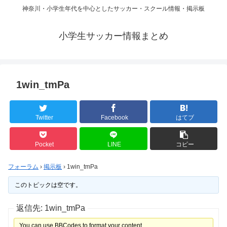
神奈川・小学生年代を中心としたサッカー・スクール情報・掲示板
小学生サッカー情報まとめ
1win_tmPa
Twitter
Facebook
はてブ
Pocket
LINE
コピー
フォーラム
›
掲示板
›
1win_tmPa
このトピックは空です。
返信先: 1win_tmPa
You can use BBCodes to format your content.