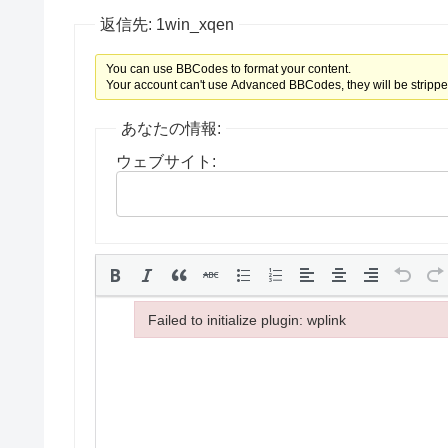
返信先: 1win_xqen
You can use BBCodes to format your content.
Your account can't use Advanced BBCodes, they will be strippe
あなたの情報:
ウェブサイト:
Failed to initialize plugin: wplink
Failed to initialize plugin: wplink