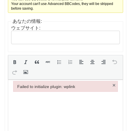
Your account can't use Advanced BBCodes, they will be stripped
before saving.
あなたの情報:
ウェブサイト:
×
Failed to initialize plugin: wplink
Failed to initialize plugin: wplink