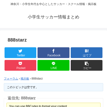
神奈川・小学生年代を中心としたサッカー・スクール情報・掲示板
小学生サッカー情報まとめ
888starz
Twitter
Facebook
はてブ
Pocket
LINE
コピー
フォーラム
›
掲示板
›
888starz
このトピックは空です。
返信先: 888starz
You can use BBCodes to format your content.