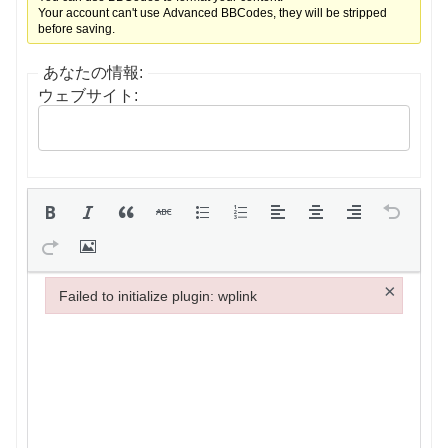
Your account can't use Advanced BBCodes, they will be stripped
before saving.
あなたの情報:
ウェブサイト:
×
Failed to initialize plugin: wplink
Failed to initialize plugin: wplink