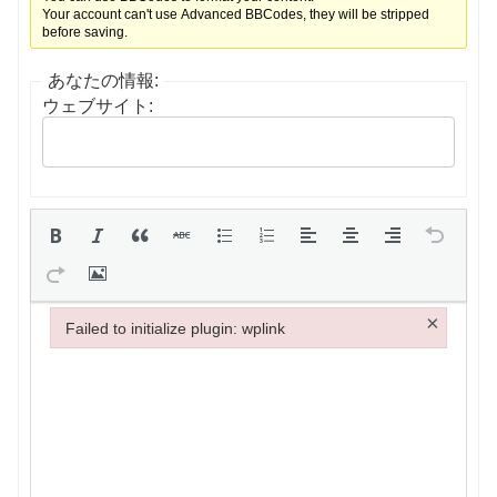
Your account can't use Advanced BBCodes, they will be stripped
before saving.
あなたの情報:
ウェブサイト:
×
Failed to initialize plugin: wplink
Failed to initialize plugin: wplink