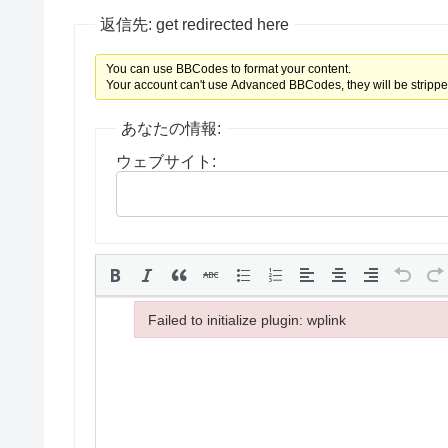
返信先: get redirected here
You can use BBCodes to format your content.
Your account can't use Advanced BBCodes, they will be strippe
あなたの情報:
ウェブサイト:
Failed to initialize plugin: wplink
Failed to initialize plugin: wplink