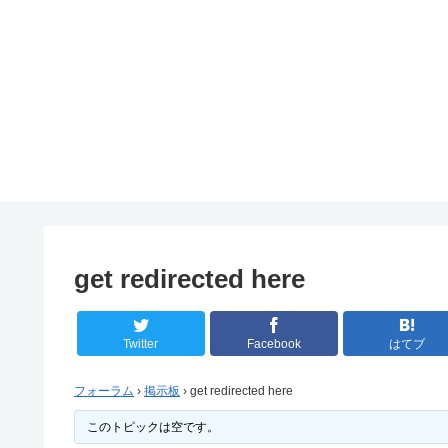
get redirected here
Twitter
Facebook
はてブ
フォーラム
›
掲示板
›
get redirected here
このトピックは空です。